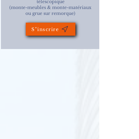
télescopique
(monte-meubles & monte-matériaux
ou grue sur remorque)
S"inscrire