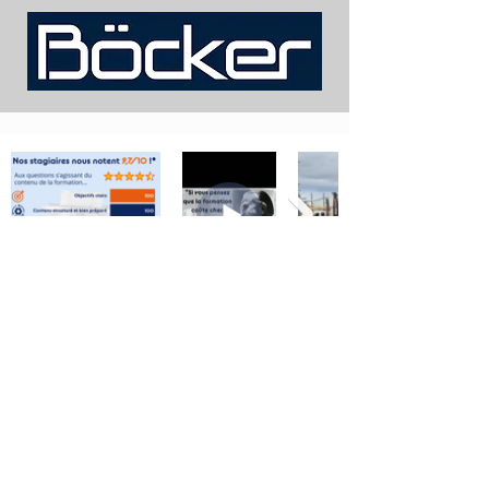
Mentions légales
Politique de confidentialité
Politique en matière de cookies
Plan du site
Conditions Générales des Ventes (CGV)
Règlement intérieur
Label et Certification
Nos partenaires