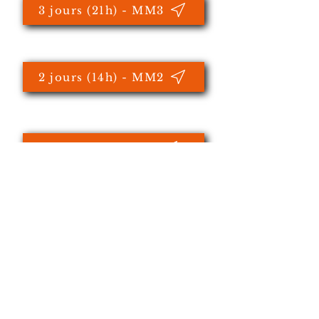
3 jours (21h) - MM3
2 jours (14h) - MM2
1 jour (7h) - MM1
Contactez-nous
S'inscrire à une formation
Demander un devis