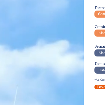
Forma
Combi
Semai
Date 
*La date
Envo