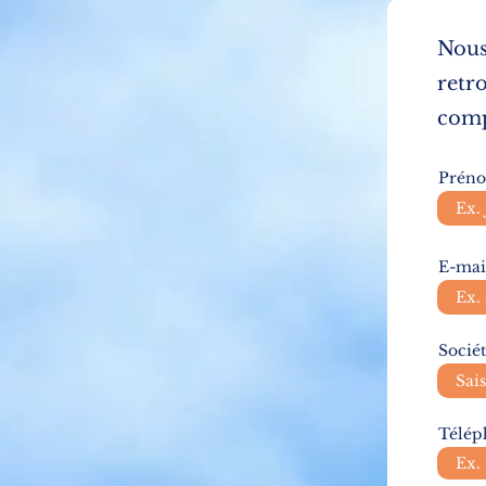
Nous
retr
comp
Prén
E-mai
Socié
Télép