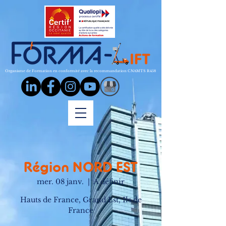
Organisme de Formation en conformité avec la recommandation CNAMTS R458
Région NORD EST
mer. 08 janv.
  |  
A définir
Hauts de France, Grand Est, Ils de
France