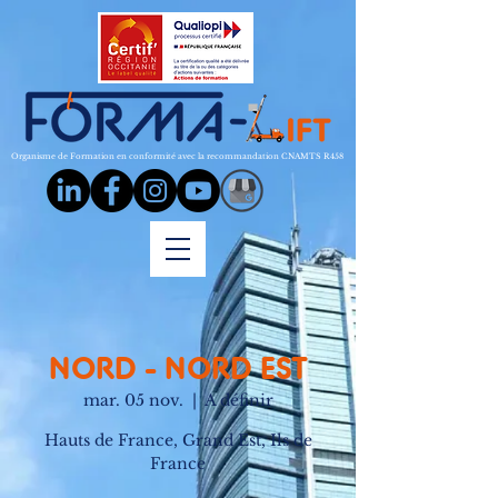
Organisme de Formation en conformité avec la recommandation CNAMTS R458
NORD - NORD EST
mar. 05 nov.
  |  
A définir
Hauts de France, Grand Est, Ils de
France