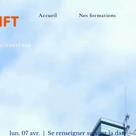
Accueil
Nos formations
ion CNAMTS R458
lun. 07 avr.
  |  
Se renseigner suivant la date