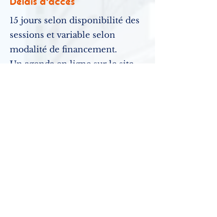
Délais d'accès
15 jours selon disponibilité des
sessions et variable selon
modalité de financement.
Un agenda en ligne sur le site
www.forma-lift.com
propose
plusieurs dates. Toutefois des
sessions exceptionnelles
peuvent être organisées
rapidement.
Agenda
Tarifs et financements
700€ par personne pour une
session complète de six
participants.